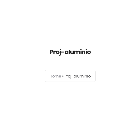
Proj-aluminio
Home
Empresa
Home
Proj-aluminio
Serviços
Classe+
Catálogo
Contactos