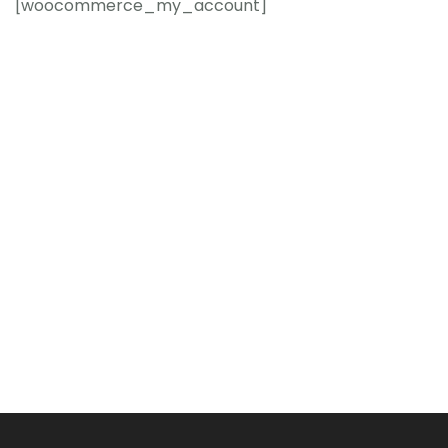
[woocommerce_my_account]
Empresa