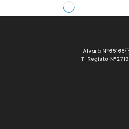
Alvará Nº65168
T. Registo Nº271