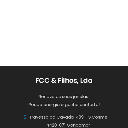
0
1
Empresa
FCC & Filhos, Lda
Renove as suas janelas!
Poupe energia e ganhe conforto!
Travessa da Cavada, 489 - S.Cosme
4420-071 Gondomar