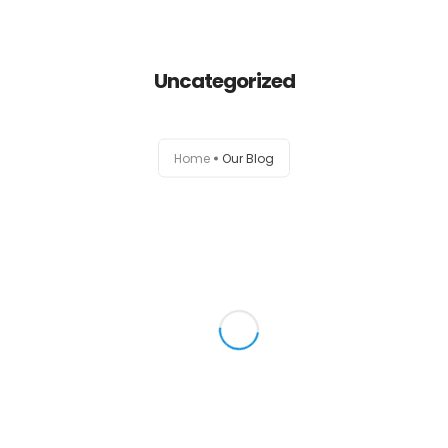
Uncategorized
Home
Our Blog
Home
Empresa
Serviços
Classe+
Catálogo
Hello world!
Welcome to WordPress. This is your first post.
Edit or delete it,...
Contactos
Read more