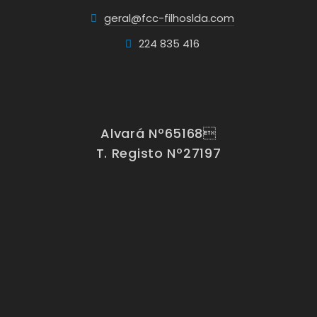
geral@fcc-filhoslda.com
224 835 416
Alvará Nº65168
T. Registo Nº27197